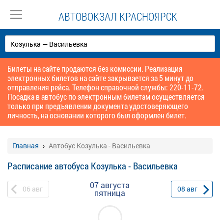
АВТОВОКЗАЛ КРАСНОЯРСК
Билеты на сайте продаются без комиссии. Реализация
электронных билетов на сайте закрывается за 5 минут до
отправления рейса. Телефон справочной службы: 220-11-72.
Посадка в автобус по электронным билетам осуществляется
только при предъявлении документа удостоверяющего
личность, на основании которого был оформлен билет.
Главная
Автобус Козулька - Васильевка
Расписание автобуса Козулька - Васильевка
07 августа
06
авг
08
авг
пятница