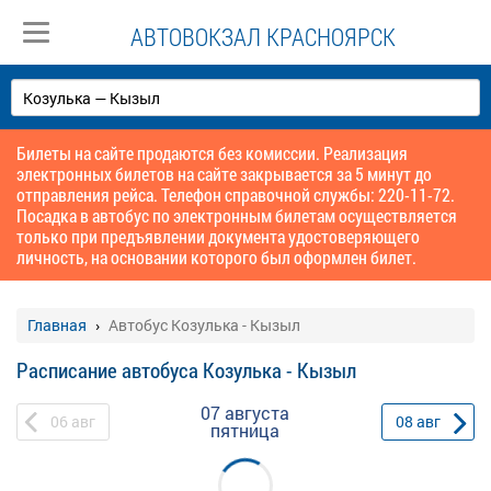
АВТОВОКЗАЛ КРАСНОЯРСК
Билеты на сайте продаются без комиссии. Реализация
электронных билетов на сайте закрывается за 5 минут до
отправления рейса. Телефон справочной службы: 220-11-72.
Посадка в автобус по электронным билетам осуществляется
только при предъявлении документа удостоверяющего
личность, на основании которого был оформлен билет.
Главная
Автобус Козулька - Кызыл
Расписание автобуса Козулька - Кызыл
07 августа
06
авг
08
авг
пятница