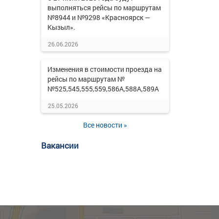
выполняться рейсы по маршрутам
№8944 и №9298 «Красноярск —
Кызыл».
26.06.2026
Изменения в стоимости проезда на
рейсы по маршрутам №
№525,545,555,559,586А,588А,589А
25.05.2026
Все новости »
Вакансии