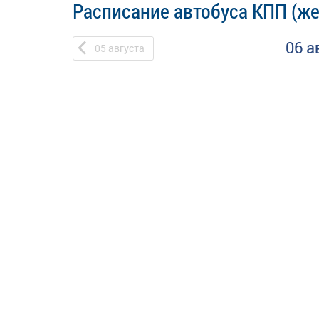
Расписание автобуса КПП (жел
06 а
05
августа