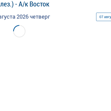
ез.) - А/к Восток
вгуста
2026
четверг
07
авг