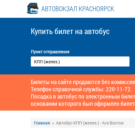
АВТОВОКЗАЛ КРАСНОЯРСК
Купить билет
на автобус
Пункт отправления
Билеты на сайте продаются без комиссии
Телефон справочной службы: 220-11-72.
Посадка в автобус по электронным биле
основании которого был оформлен билет
Главная
Автобус КПП (желез.) - А/к Восток