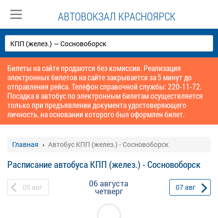
АВТОВОКЗАЛ КРАСНОЯРСК
Билеты на сайте продаются без комиссии. Реализация
электронных билетов на сайте закрывается за 5 минут до
отправления рейса. Телефон справочной службы: 220-11-72.
Посадка в автобус по электронным билетам осуществляется
только при предъявлении документа удостоверяющего
личность, на основании которого был оформлен билет.
Главная
Автобус КПП (желез.) - Сосновоборск
Расписание автобуса КПП (желез.) - Сосновоборск
06 августа
05
авг
07
авг
четверг