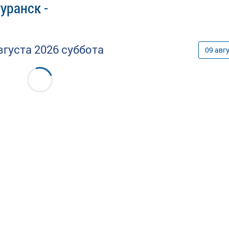
уранск -
вгуста
2026
суббота
09
авг