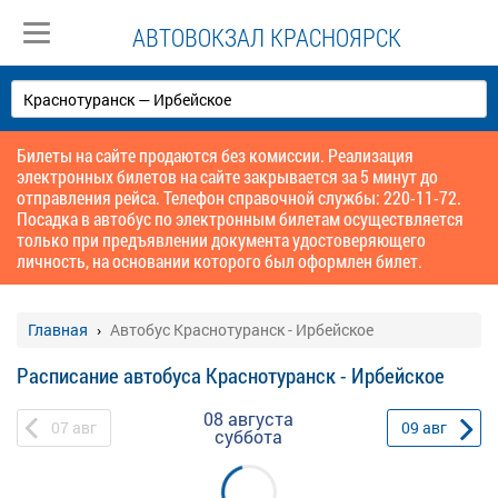
АВТОВОКЗАЛ КРАСНОЯРСК
Билеты на сайте продаются без комиссии. Реализация
электронных билетов на сайте закрывается за 5 минут до
отправления рейса. Телефон справочной службы: 220-11-72.
Посадка в автобус по электронным билетам осуществляется
только при предъявлении документа удостоверяющего
личность, на основании которого был оформлен билет.
Главная
Автобус Краснотуранск - Ирбейское
Расписание автобуса Краснотуранск - Ирбейское
08 августа
07
авг
09
авг
суббота