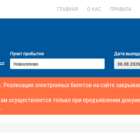
ГЛАВНАЯ
О НАС
ПРАВИЛА
Пункт прибытия
Дата выезд
. Реализация электронных билетов на сайте закрывае
там осуществляется только при предъявлении докуме
.