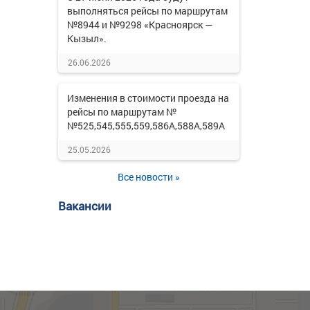
выполняться рейсы по маршрутам
№8944 и №9298 «Красноярск —
Кызыл».
26.06.2026
Изменения в стоимости проезда на
рейсы по маршрутам №
№525,545,555,559,586А,588А,589А
25.05.2026
Все новости »
Вакансии