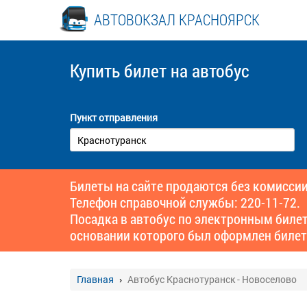
АВТОВОКЗАЛ КРАСНОЯРСК
Купить билет
на автобус
Пункт отправления
Билеты на сайте продаются без комиссии
Телефон справочной службы: 220-11-72.
Посадка в автобус по электронным биле
основании которого был оформлен билет
Главная
Автобус Краснотуранск - Новоселово