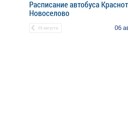
Расписание автобуса Краснот
Новоселово
06 а
05
августа