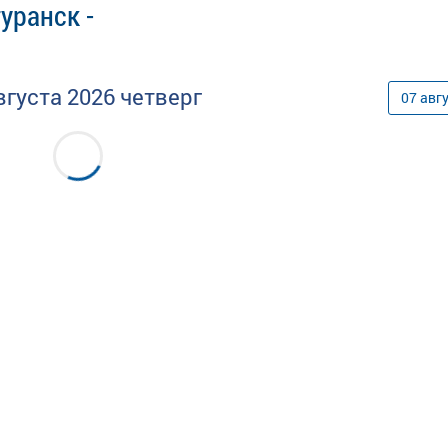
уранск -
вгуста
2026
четверг
07
авг