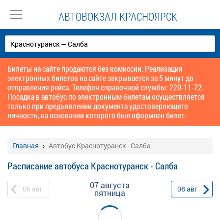
АВТОВОКЗАЛ КРАСНОЯРСК
Билеты на сайте продаются без комиссии. Реализация
электронных билетов на сайте закрывается за 5 минут до
отправления рейса. Телефон справочной службы: 220-11-72.
Посадка в автобус по электронным билетам осуществляется
только при предъявлении документа удостоверяющего
личность, на основании которого был оформлен билет.
Главная
Автобус Краснотуранск - Салба
Расписание автобуса Краснотуранск - Салба
07 августа
06
авг
08
авг
пятница