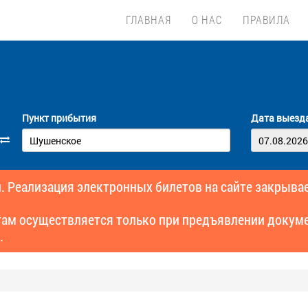
ГЛАВНАЯ
О НАС
ПРАВИЛА
Пункт прибытия
Дата выезд
. Реализация электронных билетов на сайте закрывае
там осуществляется только при предъявлении докуме
.