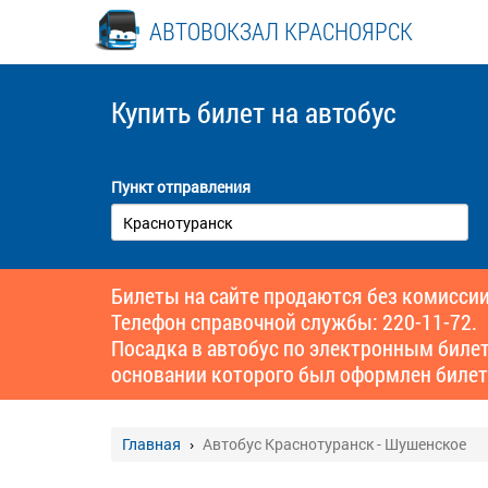
АВТОВОКЗАЛ КРАСНОЯРСК
Купить билет
на автобус
Пункт отправления
Билеты на сайте продаются без комиссии
Телефон справочной службы: 220-11-72.
Посадка в автобус по электронным биле
основании которого был оформлен билет
Главная
Автобус Краснотуранск - Шушенское