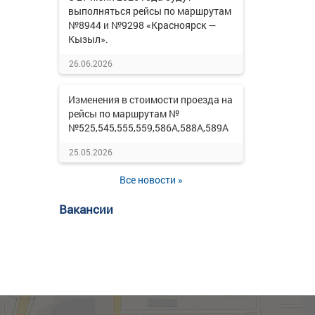
выполняться рейсы по маршрутам
№8944 и №9298 «Красноярск —
Кызыл».
26.06.2026
Изменения в стоимости проезда на
рейсы по маршрутам №
№525,545,555,559,586А,588А,589А
25.05.2026
Все новости »
Вакансии