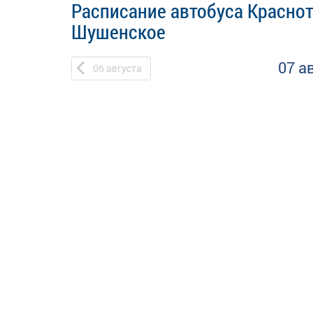
Расписание автобуса Краснот
Шушенское
07 а
06
августа