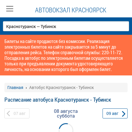
АВТОВОКЗАЛ КРАСНОЯРСК
Билеты на сайте продаются без комиссии. Реализация
электронных билетов на сайте закрывается за 5 минут до
отправления рейса. Телефон справочной службы: 220-11-72.
Посадка в автобус по электронным билетам осуществляется
только при предъявлении документа удостоверяющего
личность, на основании которого был оформлен билет.
Главная
Автобус Краснотуранск - Тубинск
Расписание автобуса Краснотуранск - Тубинск
08 августа
07
авг
09
авг
суббота