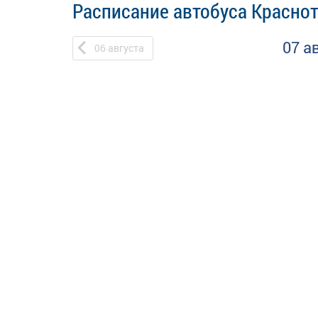
Расписание автобуса Краснот
07 а
06
августа