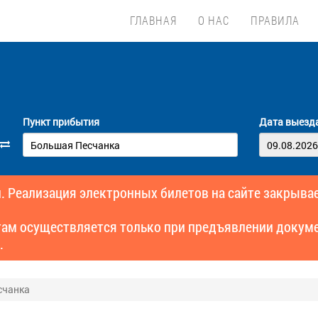
ГЛАВНАЯ
О НАС
ПРАВИЛА
Пункт прибытия
Дата выезд
. Реализация электронных билетов на сайте закрывае
там осуществляется только при предъявлении докуме
.
счанка