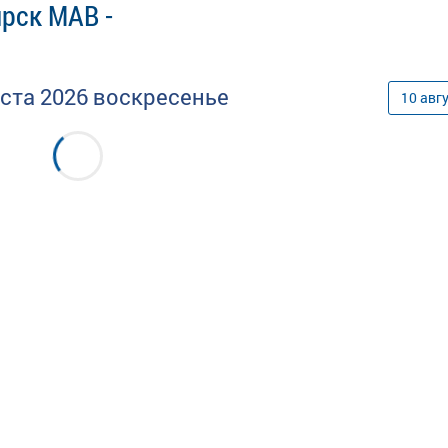
рск МАВ -
уста
2026
воскресенье
10
авг