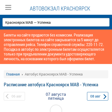
АВТОВОКЗАЛ КРАСНОЯРСК
Билеты на сайте продаются без комиссии. Реализация
электронных билетов на сайте закрывается за 5 минут до
отправления рейса. Телефон справочной службы: 220-11-72.
Посадка в автобус по электронным билетам осуществляется
только при предъявлении документа удостоверяющего
личность, на основании которого был оформлен билет.
Главная
Автобус Красноярск МАВ - Успенка
Расписание автобуса Красноярск МАВ - Успенка
07 августа
06
авг
08
авг
пятница