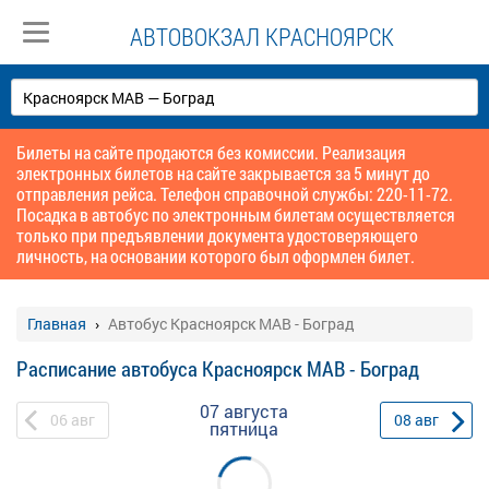
АВТОВОКЗАЛ КРАСНОЯРСК
Билеты на сайте продаются без комиссии. Реализация
электронных билетов на сайте закрывается за 5 минут до
отправления рейса. Телефон справочной службы: 220-11-72.
Посадка в автобус по электронным билетам осуществляется
только при предъявлении документа удостоверяющего
личность, на основании которого был оформлен билет.
Главная
Автобус Красноярск МАВ - Боград
Расписание автобуса Красноярск МАВ - Боград
07 августа
06
авг
08
авг
пятница