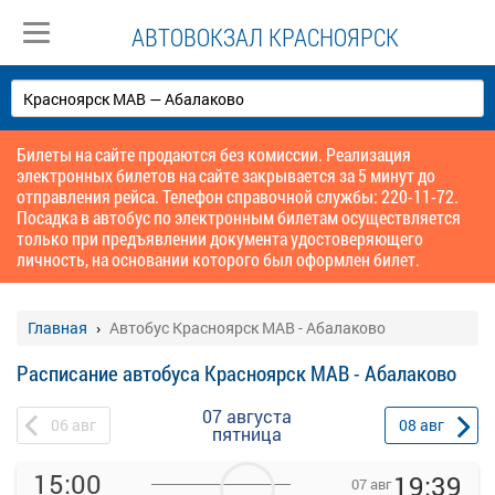
АВТОВОКЗАЛ КРАСНОЯРСК
Билеты на сайте продаются без комиссии. Реализация
электронных билетов на сайте закрывается за 5 минут до
отправления рейса. Телефон справочной службы: 220-11-72.
Посадка в автобус по электронным билетам осуществляется
только при предъявлении документа удостоверяющего
личность, на основании которого был оформлен билет.
Главная
Автобус Красноярск МАВ - Абалаково
Расписание автобуса Красноярск МАВ - Абалаково
07 августа
06
авг
08
авг
пятница
15:00
19:39
07 авг