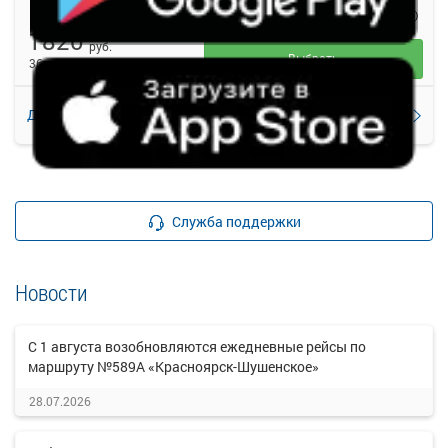
Красноярск МАВ, ул. Аэровокзальная, д. 22
Абалаково (ул. Советская, 36)
1820
руб.
Выбрать
36 свободных мест
Подробнее
Детали рейса
о маршруте
Служба поддержки
Новости
С 1 августа возобновляются ежедневные рейсы по
маршруту №589А «Красноярск-Шушенское»
28.07.2026