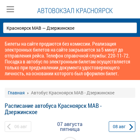
АВТОВОКЗАЛ КРАСНОЯРСК
Билеты на сайте продаются без комиссии. Реализация
электронных билетов на сайте закрывается за 5 минут до
отправления рейса. Телефон справочной службы: 220-11-72.
Посадка в автобус по электронным билетам осуществляется
только при предъявлении документа удостоверяющего
личность, на основании которого был оформлен билет.
Главная
Автобус Красноярск МАВ - Дзержинское
Расписание автобуса Красноярск МАВ -
Дзержинское
07 августа
06
авг
08
авг
пятница