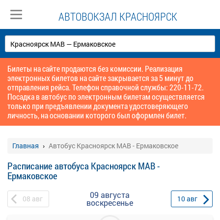
АВТОВОКЗАЛ КРАСНОЯРСК
Билеты на сайте продаются без комиссии. Реализация
электронных билетов на сайте закрывается за 5 минут до
отправления рейса. Телефон справочной службы: 220-11-72.
Посадка в автобус по электронным билетам осуществляется
только при предъявлении документа удостоверяющего
личность, на основании которого был оформлен билет.
Главная
Автобус Красноярск МАВ - Ермаковское
Расписание автобуса Красноярск МАВ -
Ермаковское
09 августа
08
авг
10
авг
воскресенье