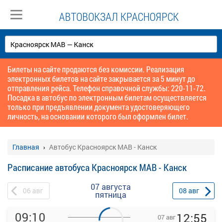
АВТОВОКЗАЛ КРАСНОЯРСК
Билеты на сайте продаются без комиссии. Реализация
электронных билетов на сайте закрывается за 5 минут до
отправления рейса. Телефон справочной службы: 220-11-72.
Посадка в автобус по электронным билетам осуществляется
только при предъявлении документа удостоверяющего
личность, на основании которого был оформлен билет.
Главная
Автобус Красноярск МАВ - Канск
Расписание автобуса Красноярск МАВ - Канск
07 августа
06
авг
08
авг
пятница
09:10
12:55
07 авг