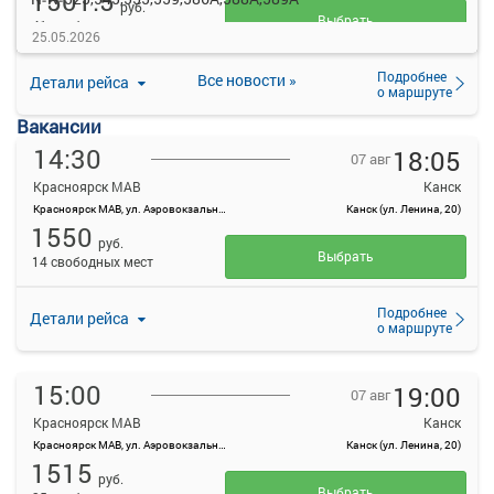
1501.5
руб.
Выбрать
41 свободных мест
25.05.2026
Подробнее
Все новости »
Детали рейса
о маршруте
Вакансии
14:30
18:05
07 авг
Красноярск МАВ
Канск
Красноярск МАВ, ул. Аэровокзальная, д. 22
Канск (ул. Ленина, 20)
1550
руб.
Выбрать
14 свободных мест
Подробнее
Детали рейса
о маршруте
15:00
19:00
07 авг
Красноярск МАВ
Канск
Красноярск МАВ, ул. Аэровокзальная, д. 22
Канск (ул. Ленина, 20)
1515
руб.
Выбрать