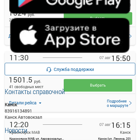
Красноярск МАВ, ул. Аэровокзальная, д. 22
Канск (ул. Ленина, 20)
1524
руб.
Выбрать
28 свободных мест
Подробнее
Детали рейса
о маршруте
11:30
15:50
07 авг
Красноярск МАВ
Канск
Служба поддержки
Красноярск МАВ, ул. Аэровокзальная, д. 22
Канск (ул. Ленина, 20)
1501.5
руб.
Выбрать
41 свободных мест
Контакты справочной
Подробнее
Детали рейса
Канск
о маршруте
83916134891
Канск Автовокзал
12:20
16:15
07 авг
Новости
Красноярск МАВ
Канск
Красноярск МАВ, ул. Аэровокзальная, д. 22
Канск (ул. Ленина, 20)