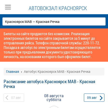
АВТОВОКЗАЛ КРАСНОЯРСК
Билеты на сайте продаются без комиссии. Реализация
электронных билетов на сайте закрывается за 5 минут до
отправления рейса. Телефон справочной службы: 220-11-72.
Посадка в автобус по электронным билетам осуществляется
только при предъявлении документа удостоверяющего
личность, на основании которого был оформлен билет.
Главная
Автобус Красноярск МАВ - Красная Речка
Расписание автобуса Красноярск МАВ - Красная
Речка
08 августа
07
авг
09
авг
суббота