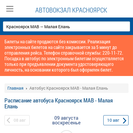
АВТОВОКЗАЛ КРАСНОЯРСК
Билеты на сайте продаются без комиссии. Реализация
электронных билетов на сайте закрывается за 5 минут до
отправления рейса. Телефон справочной службы: 220-11-72.
Посадка в автобус по электронным билетам осуществляется
только при предъявлении документа удостоверяющего
личность, на основании которого был оформлен билет.
Главная
Автобус Красноярск МАВ - Малая Елань
Расписание автобуса Красноярск МАВ - Малая
Елань
09 августа
08
авг
10
авг
воскресенье