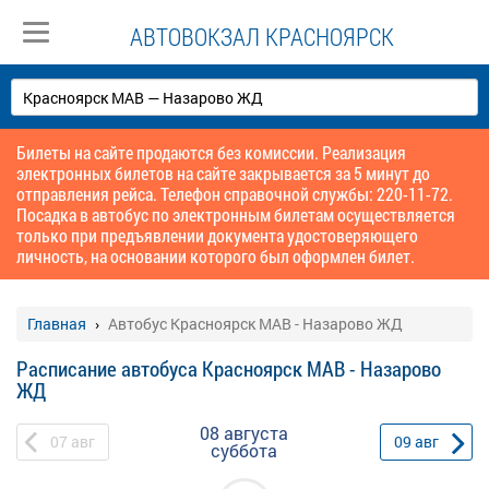
АВТОВОКЗАЛ КРАСНОЯРСК
Билеты на сайте продаются без комиссии. Реализация
электронных билетов на сайте закрывается за 5 минут до
отправления рейса. Телефон справочной службы: 220-11-72.
Посадка в автобус по электронным билетам осуществляется
только при предъявлении документа удостоверяющего
личность, на основании которого был оформлен билет.
Главная
Автобус Красноярск МАВ - Назарово ЖД
Расписание автобуса Красноярск МАВ - Назарово
ЖД
08 августа
07
авг
09
авг
суббота