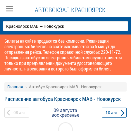
АВТОВОКЗАЛ КРАСНОЯРСК
Билеты на сайте продаются без комиссии. Реализация
электронных билетов на сайте закрывается за 5 минут до
отправления рейса. Телефон справочной службы: 220-11-72.
Посадка в автобус по электронным билетам осуществляется
только при предъявлении документа удостоверяющего
личность, на основании которого был оформлен билет.
Главная
Автобус Красноярск МАВ - Новокурск
Расписание автобуса Красноярск МАВ - Новокурск
09 августа
08
авг
10
авг
воскресенье