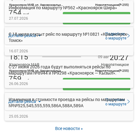
Красноярск МАВ, ул. Аэровокзальная, д. 22
Новопятницкое(Р-255)
Информация по маршруту №562 «Красноярск-Шира»
754
руб.
Выбрать
27.07.2026
38 свободных мест
Подробнее
С 18 июля открыт рейс по маршруту №10821 «Красноярск-
Детали рейса
о маршруте
Томск»
16.07.2026
18:15
20:27
09 авг
Красноярск МАВ
Новопятницкое
С 27 июня 2026 года будут выполняться рейсы по
Красноярск МАВ, ул. Аэровокзальная, д. 22
Новопятницкое(Р-255)
маршрутам №8944 и №9298 «Красноярск — Кызыл».
759
руб.
26.06.2026
Выбрать
45 свободных мест
Изменения в стоимости проезда на рейсы по маршрутам
Подробнее
Детали рейса
о маршруте
№№525,545,555,559,586А,588А,589А
25.05.2026
Все новости »