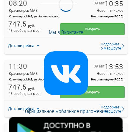
08:20
10:35
09 авг
Красноярск МАВ
Новопятницкое
Красноярск МАВ, ул. Аэровокзальная, д. 22
Новопятницкое(Р-255)
747.5
руб.
Выбрать
43 свободных мест
Мы в Вконтакте
Подробнее
Детали рейса
о маршруте
11:30
13:53
09 авг
Красноярск МАВ
Новопятницкое
Красноярск МАВ, ул. Аэровокзальная, д. 22
Новопятницкое(Р-255)
747.5
руб.
Выбрать
43 свободных мест
Подробнее
Детали рейса
Официальное мобильное приложение
о маршруте
14:00
16:15
09 авг