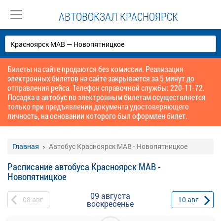
АВТОВОКЗАЛ КРАСНОЯРСК
Билеты на сайте продаются без комиссии. Реализация
электронных билетов на сайте закрывается за 5 минут до
отправления рейса. Телефон справочной службы: 220-11-72.
Посадка в автобус по электронным билетам осуществляется
только при предъявлении документа удостоверяющего
личность, на основании которого был оформлен билет.
Главная
Автобус Красноярск МАВ - Новопятницкое
Расписание автобуса Красноярск МАВ -
Новопятницкое
09 августа
08
авг
10
авг
воскресенье