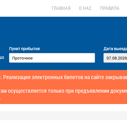
ГЛАВНАЯ
О НАС
ПРАВИЛА
Пункт прибытия
Дата выезд
. Реализация электронных билетов на сайте закрывае
там осуществляется только при предъявлении докуме
.