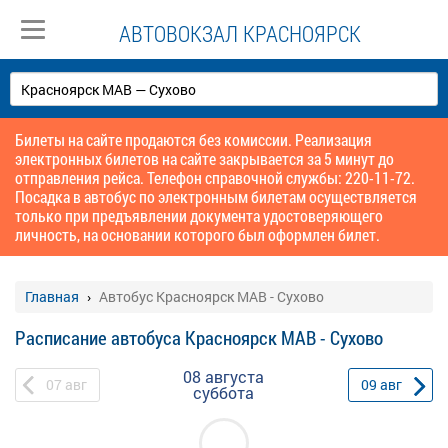
АВТОВОКЗАЛ КРАСНОЯРСК
Билеты на сайте продаются без комиссии. Реализация
электронных билетов на сайте закрывается за 5 минут до
отправления рейса. Телефон справочной службы: 220-11-72.
Посадка в автобус по электронным билетам осуществляется
только при предъявлении документа удостоверяющего
личность, на основании которого был оформлен билет.
Главная
Автобус Красноярск МАВ - Сухово
Расписание автобуса Красноярск МАВ - Сухово
08 августа
07
авг
09
авг
суббота