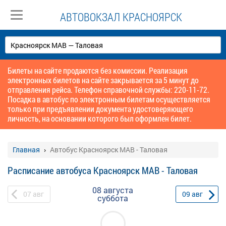
АВТОВОКЗАЛ КРАСНОЯРСК
Билеты на сайте продаются без комиссии. Реализация
электронных билетов на сайте закрывается за 5 минут до
отправления рейса. Телефон справочной службы: 220-11-72.
Посадка в автобус по электронным билетам осуществляется
только при предъявлении документа удостоверяющего
личность, на основании которого был оформлен билет.
Главная
Автобус Красноярск МАВ - Таловая
Расписание автобуса Красноярск МАВ - Таловая
08 августа
07
авг
09
авг
суббота