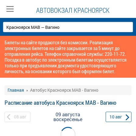
АВТОВОКЗАЛ КРАСНОЯРСК
Билеты на сайте продаются без комиссии. Реализация
электронных билетов на сайте закрывается за 5 минут до
отправления рейса. Телефон справочной службы: 220-11-72.
Посадка в автобус по электронным билетам осуществляется
только при предъявлении документа удостоверяющего
личность, на основании которого был оформлен билет.
Главная
Автобус Красноярск МАВ - Вагино
Расписание автобуса Красноярск МАВ - Вагино
09 августа
08
авг
10
авг
воскресенье