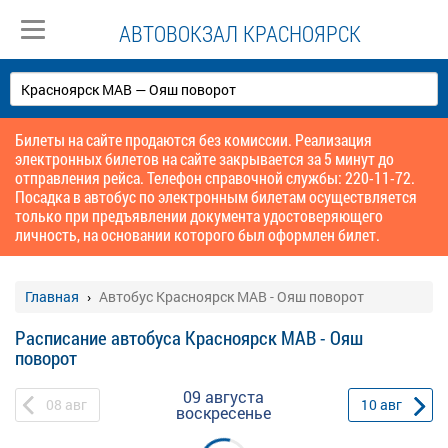
АВТОВОКЗАЛ КРАСНОЯРСК
Билеты на сайте продаются без комиссии. Реализация
электронных билетов на сайте закрывается за 5 минут до
отправления рейса. Телефон справочной службы: 220-11-72.
Посадка в автобус по электронным билетам осуществляется
только при предъявлении документа удостоверяющего
личность, на основании которого был оформлен билет.
Главная
Автобус Красноярск МАВ - Ояш поворот
Расписание автобуса Красноярск МАВ - Ояш
поворот
09 августа
08
авг
10
авг
воскресенье