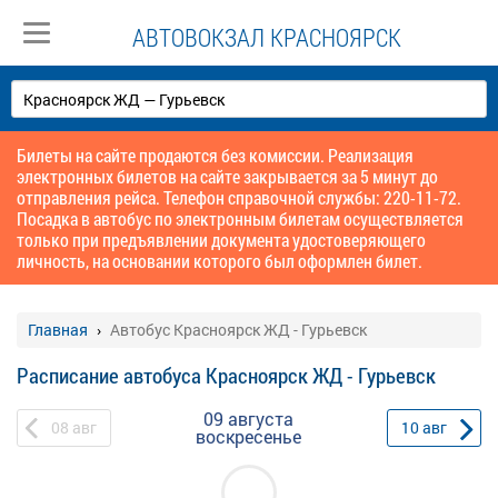
АВТОВОКЗАЛ КРАСНОЯРСК
Билеты на сайте продаются без комиссии. Реализация
электронных билетов на сайте закрывается за 5 минут до
отправления рейса. Телефон справочной службы: 220-11-72.
Посадка в автобус по электронным билетам осуществляется
только при предъявлении документа удостоверяющего
личность, на основании которого был оформлен билет.
Главная
Автобус Красноярск ЖД - Гурьевск
Расписание автобуса Красноярск ЖД - Гурьевск
09 августа
08
авг
10
авг
воскресенье