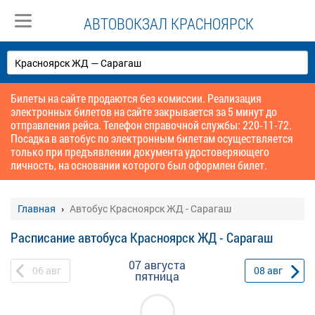
АВТОВОКЗАЛ КРАСНОЯРСК
Билеты на сайте продаются без комиссии. Реализация
электронных билетов на сайте закрывается за 5 минут до
отправления рейса. Телефон справочной службы: 220-11-72.
Посадка в автобус по электронным билетам осуществляется
только при предъявлении документа удостоверяющего
личность, на основании которого был оформлен билет.
Главная
Автобус Красноярск ЖД - Сарагаш
Расписание автобуса Красноярск ЖД - Сарагаш
07 августа
06
авг
08
авг
пятница