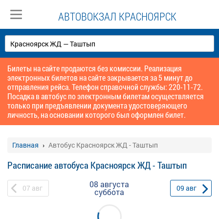
АВТОВОКЗАЛ КРАСНОЯРСК
Билеты на сайте продаются без комиссии. Реализация
электронных билетов на сайте закрывается за 5 минут до
отправления рейса. Телефон справочной службы: 220-11-72.
Посадка в автобус по электронным билетам осуществляется
только при предъявлении документа удостоверяющего
личность, на основании которого был оформлен билет.
Главная
Автобус Красноярск ЖД - Таштып
Расписание автобуса Красноярск ЖД - Таштып
08 августа
07
авг
09
авг
суббота