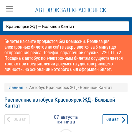
АВТОВОКЗАЛ КРАСНОЯРСК
Билеты на сайте продаются без комиссии. Реализация
электронных билетов на сайте закрывается за 5 минут до
отправления рейса. Телефон справочной службы: 220-11-72.
Посадка в автобус по электронным билетам осуществляется
только при предъявлении документа удостоверяющего
личность, на основании которого был оформлен билет.
Главная
Автобус Красноярск ЖД - Большой Кантат
Расписание автобуса Красноярск ЖД - Большой
Кантат
07 августа
06
авг
08
авг
пятница