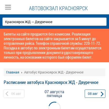
АВТОВОКЗАЛ КРАСНОЯРСК
Билеты на сайте продаются без комиссии. Реализация
электронных билетов на сайте закрывается за 5 минут до
отправления рейса. Телефон справочной службы: 220-11-72.
Посадка в автобус по электронным билетам осуществляется
только при предъявлении документа удостоверяющего
личность, на основании которого был оформлен билет.
Главная
Автобус Красноярск ЖД - Двуречное
Расписание автобуса Красноярск ЖД - Двуречное
07 августа
06
авг
08
авг
пятница