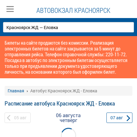
АВТОВОКЗАЛ КРАСНОЯРСК
Билеты на сайте продаются без комиссии. Реализация
электронных билетов на сайте закрывается за 5 минут до
отправления рейса. Телефон справочной службы: 220-11-72.
Посадка в автобус по электронным билетам осуществляется
только при предъявлении документа удостоверяющего
личность, на основании которого был оформлен билет.
Главная
Автобус Красноярск ЖД - Еловка
Расписание автобуса Красноярск ЖД - Еловка
06 августа
05
авг
07
авг
четверг