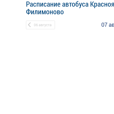
Расписание автобуса Красно
Филимоново
07 а
06
августа