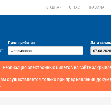
ГЛАВНАЯ
О НАС
ПРАВИЛА
Пункт прибытия
Дата выезд
. Реализация электронных билетов на сайте закрывае
там осуществляется только при предъявлении докуме
.