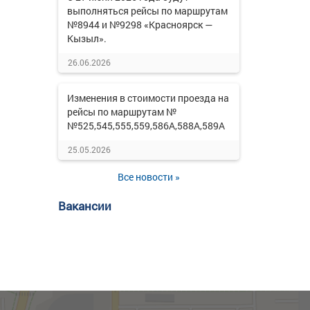
выполняться рейсы по маршрутам
№8944 и №9298 «Красноярск —
Кызыл».
26.06.2026
Изменения в стоимости проезда на
рейсы по маршрутам №
№525,545,555,559,586А,588А,589А
25.05.2026
Все новости »
Вакансии