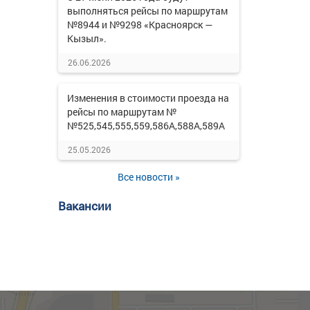
выполняться рейсы по маршрутам
№8944 и №9298 «Красноярск —
Кызыл».
26.06.2026
Изменения в стоимости проезда на
рейсы по маршрутам №
№525,545,555,559,586А,588А,589А
25.05.2026
Все новости »
Вакансии