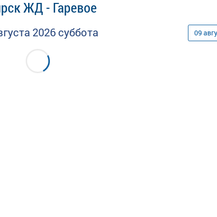
рск ЖД - Гаревое
вгуста
2026
суббота
09
авг