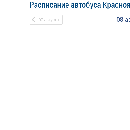
Расписание автобуса Красноя
08 а
07
августа