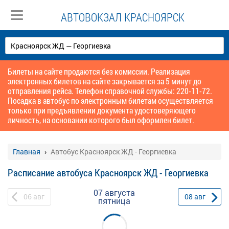
АВТОВОКЗАЛ КРАСНОЯРСК
Билеты на сайте продаются без комиссии. Реализация
электронных билетов на сайте закрывается за 5 минут до
отправления рейса. Телефон справочной службы: 220-11-72.
Посадка в автобус по электронным билетам осуществляется
только при предъявлении документа удостоверяющего
личность, на основании которого был оформлен билет.
Главная
Автобус Красноярск ЖД - Георгиевка
Расписание автобуса Красноярск ЖД - Георгиевка
07 августа
06
авг
08
авг
пятница