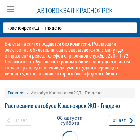
АВТОВОКЗАЛ КРАСНОЯРСК
Билеты на сайте продаются без комиссии. Реализация
электронных билетов на сайте закрывается за 5 минут до
отправления рейса. Телефон справочной службы: 220-11-72.
Посадка в автобус по электронным билетам осуществляется
только при предъявлении документа удостоверяющего
личность, на основании которого был оформлен билет.
Главная
Автобус Красноярск ЖД - Глядено
Расписание автобуса Красноярск ЖД - Глядено
08 августа
07
авг
09
авг
суббота