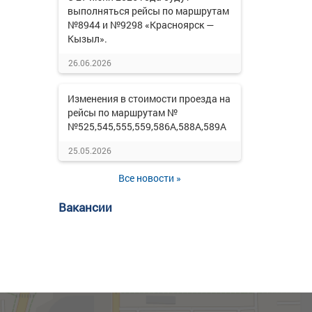
выполняться рейсы по маршрутам
№8944 и №9298 «Красноярск —
Кызыл».
26.06.2026
Изменения в стоимости проезда на
рейсы по маршрутам №
№525,545,555,559,586А,588А,589А
25.05.2026
Все новости »
Вакансии