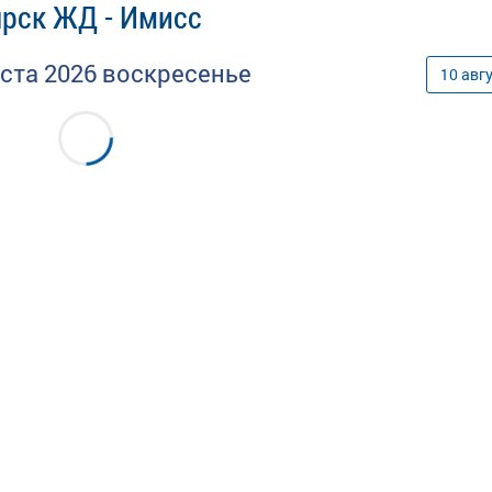
ярск ЖД - Имисс
уста
2026
воскресенье
10
авг