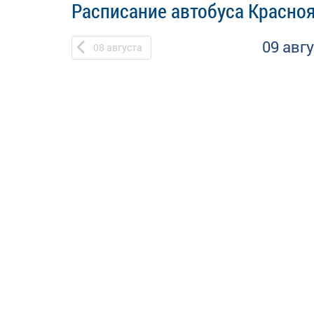
Расписание автобуса Красно
09 авг
08
августа