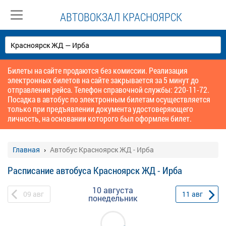
АВТОВОКЗАЛ КРАСНОЯРСК
Билеты на сайте продаются без комиссии. Реализация
электронных билетов на сайте закрывается за 5 минут до
отправления рейса. Телефон справочной службы: 220-11-72.
Посадка в автобус по электронным билетам осуществляется
только при предъявлении документа удостоверяющего
личность, на основании которого был оформлен билет.
Главная
Автобус Красноярск ЖД - Ирба
Расписание автобуса Красноярск ЖД - Ирба
10 августа
09
авг
11
авг
понедельник