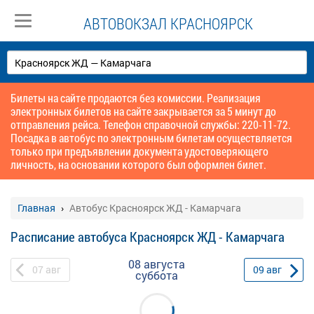
АВТОВОКЗАЛ КРАСНОЯРСК
Билеты на сайте продаются без комиссии. Реализация
электронных билетов на сайте закрывается за 5 минут до
отправления рейса. Телефон справочной службы: 220-11-72.
Посадка в автобус по электронным билетам осуществляется
только при предъявлении документа удостоверяющего
личность, на основании которого был оформлен билет.
Главная
Автобус Красноярск ЖД - Камарчага
Расписание автобуса Красноярск ЖД - Камарчага
08 августа
07
авг
09
авг
суббота