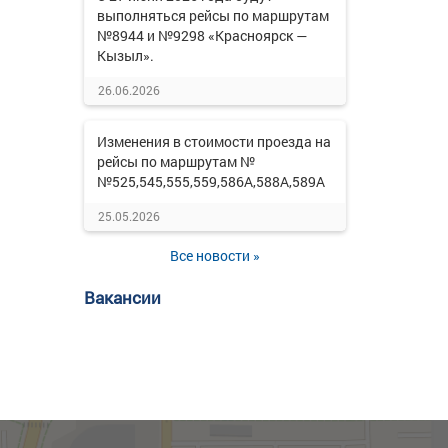
выполняться рейсы по маршрутам
№8944 и №9298 «Красноярск —
Кызыл».
26.06.2026
Изменения в стоимости проезда на
рейсы по маршрутам №
№525,545,555,559,586А,588А,589А
25.05.2026
Все новости »
Вакансии