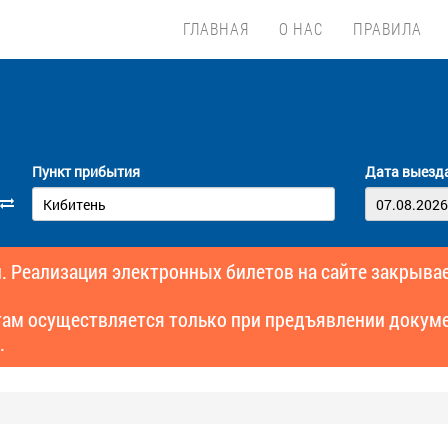
ГЛАВНАЯ
О НАС
ПРАВИЛА
Пункт прибытия
Дата выезд
. Реализация электронных билетов на сайте закрывае
там осуществляется только при предъявлении докуме
.