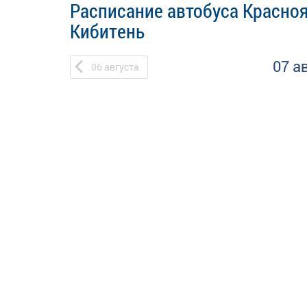
Расписание автобуса Красно
Кибитень
07 а
06
августа