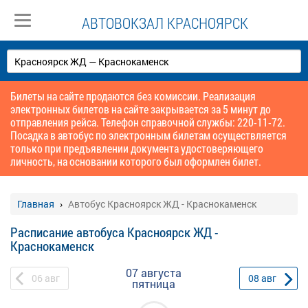
АВТОВОКЗАЛ КРАСНОЯРСК
Билеты на сайте продаются без комиссии. Реализация
электронных билетов на сайте закрывается за 5 минут до
отправления рейса. Телефон справочной службы: 220-11-72.
Посадка в автобус по электронным билетам осуществляется
только при предъявлении документа удостоверяющего
личность, на основании которого был оформлен билет.
Главная
Автобус Красноярск ЖД - Краснокаменск
Расписание автобуса Красноярск ЖД -
Краснокаменск
07 августа
06
авг
08
авг
пятница