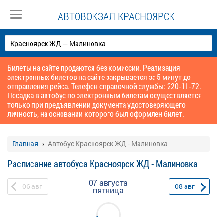
АВТОВОКЗАЛ КРАСНОЯРСК
Билеты на сайте продаются без комиссии. Реализация
электронных билетов на сайте закрывается за 5 минут до
отправления рейса. Телефон справочной службы: 220-11-72.
Посадка в автобус по электронным билетам осуществляется
только при предъявлении документа удостоверяющего
личность, на основании которого был оформлен билет.
Главная
Автобус Красноярск ЖД - Малиновка
Расписание автобуса Красноярск ЖД - Малиновка
07 августа
06
авг
08
авг
пятница