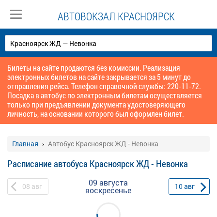
АВТОВОКЗАЛ КРАСНОЯРСК
Билеты на сайте продаются без комиссии. Реализация
электронных билетов на сайте закрывается за 5 минут до
отправления рейса. Телефон справочной службы: 220-11-72.
Посадка в автобус по электронным билетам осуществляется
только при предъявлении документа удостоверяющего
личность, на основании которого был оформлен билет.
Главная
Автобус Красноярск ЖД - Невонка
Расписание автобуса Красноярск ЖД - Невонка
09 августа
08
авг
10
авг
воскресенье