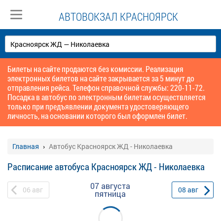
АВТОВОКЗАЛ КРАСНОЯРСК
Билеты на сайте продаются без комиссии. Реализация
электронных билетов на сайте закрывается за 5 минут до
отправления рейса. Телефон справочной службы: 220-11-72.
Посадка в автобус по электронным билетам осуществляется
только при предъявлении документа удостоверяющего
личность, на основании которого был оформлен билет.
Главная
Автобус Красноярск ЖД - Николаевка
Расписание автобуса Красноярск ЖД - Николаевка
07 августа
06
авг
08
авг
пятница