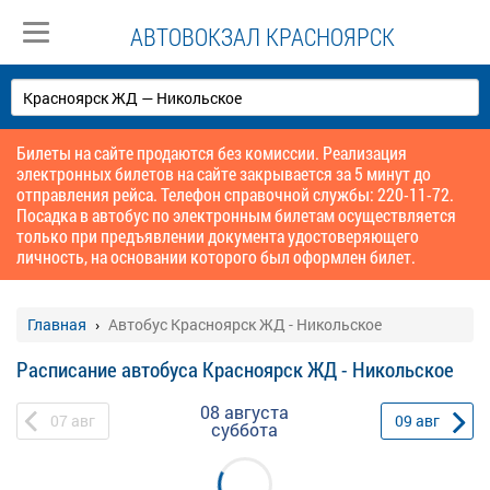
АВТОВОКЗАЛ КРАСНОЯРСК
Билеты на сайте продаются без комиссии. Реализация
электронных билетов на сайте закрывается за 5 минут до
отправления рейса. Телефон справочной службы: 220-11-72.
Посадка в автобус по электронным билетам осуществляется
только при предъявлении документа удостоверяющего
личность, на основании которого был оформлен билет.
Главная
Автобус Красноярск ЖД - Никольское
Расписание автобуса Красноярск ЖД - Никольское
08 августа
07
авг
09
авг
суббота