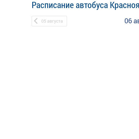
Расписание автобуса Красно
06 а
05
августа