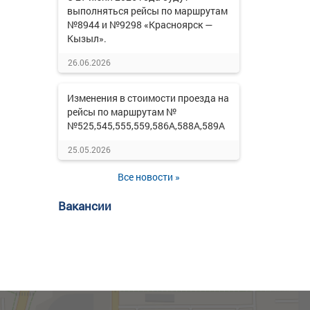
выполняться рейсы по маршрутам
№8944 и №9298 «Красноярск —
Кызыл».
26.06.2026
Изменения в стоимости проезда на
рейсы по маршрутам №
№525,545,555,559,586А,588А,589А
25.05.2026
Все новости »
Вакансии