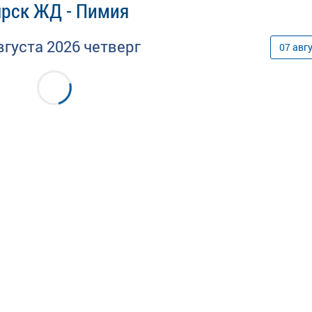
ярск ЖД - Пимия
вгуста
2026
четверг
07
авг