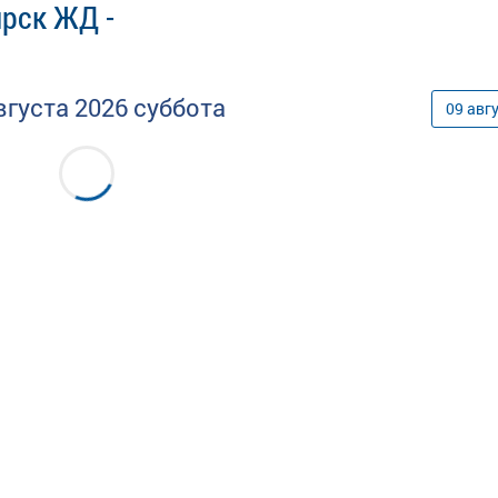
ярск ЖД -
вгуста
2026
суббота
09
авг