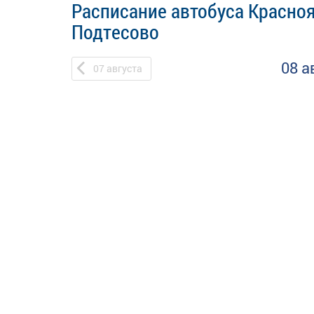
Расписание автобуса Красно
Подтесово
08 а
07
августа