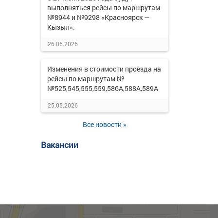
выполняться рейсы по маршрутам
№8944 и №9298 «Красноярск —
Кызыл».
26.06.2026
Изменения в стоимости проезда на
рейсы по маршрутам №
№525,545,555,559,586А,588А,589А
25.05.2026
Все новости »
Вакансии