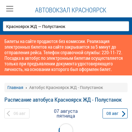
АВТОВОКЗАЛ КРАСНОЯРСК
Билеты на сайте продаются без комиссии. Реализация
электронных билетов на сайте закрывается за 5 минут до
отправления рейса. Телефон справочной службы: 220-11-72.
Посадка в автобус по электронным билетам осуществляется
только при предъявлении документа удостоверяющего
личность, на основании которого был оформлен билет.
Главная
Автобус Красноярск ЖД - Полустанок
Расписание автобуса Красноярск ЖД - Полустанок
07 августа
06
авг
08
авг
пятница